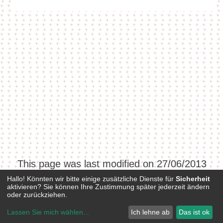
This page was last modified on 27/06/2013
at 09:20.
Hallo! Könnten wir bitte einige zusätzliche Dienste für
Sicherheit
aktivieren? Sie können Ihre Zustimmung später jederzeit ändern
oder zurückziehen.
Buchübersetzungen Dora Fischer-Barnicol
Lassen Sie mich wählen
...
Ich lehne ab
Das ist ok
Powered by
WebsiteBaker